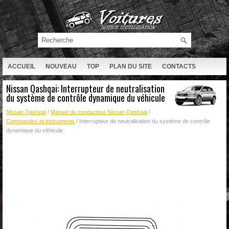
ACCUEIL
NOUVEAU
TOP
PLAN DU SITE
CONTACTS
RECHERCHE
Nissan Qashqai: Interrupteur de neutralisation
du système de contrôle dynamique du véhicule
Nissan Qashqai
/
Manuel du conducteur Nissan Qashqai
/
Commandes et instruments
/ Interrupteur de neutralisation du système de contrôle
dynamique du véhicule