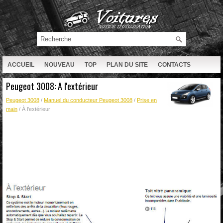
ACCUEIL
NOUVEAU
TOP
PLAN DU SITE
CONTACTS
RECHERCHE
Peugeot 3008: À l'extérieur
Peugeot 3008
/
Manuel du conducteur Peugeot 3008
/
Prise en
main
/ À l'extérieur