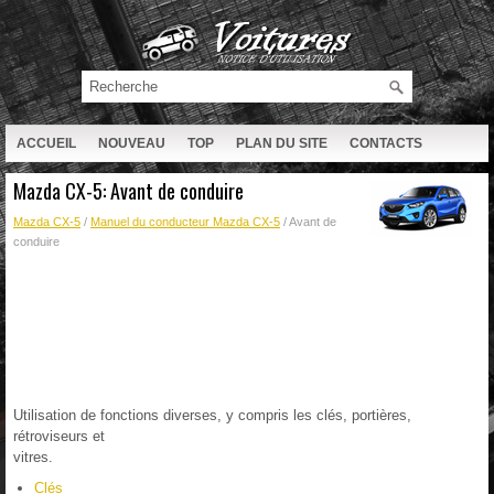
ACCUEIL
NOUVEAU
TOP
PLAN DU SITE
CONTACTS
RECHERCHE
Mazda CX-5: Avant de conduire
Mazda CX-5
/
Manuel du conducteur Mazda CX-5
/ Avant de
conduire
Utilisation de fonctions diverses, y compris les clés, portières,
rétroviseurs et
vitres.
Clés