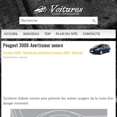
ACCUEIL
NOUVEAU
TOP
PLAN DU SITE
CONTACTS
RECHERCHE
Peugeot 3008: Avertisseur sonore
Peugeot 3008
/
Manuel du conducteur Peugeot 3008
/
Sécurité
/
Avertisseur sonore
Système d'alerte sonore pour prévenir les autres usagers de la route d'un
danger imminent.