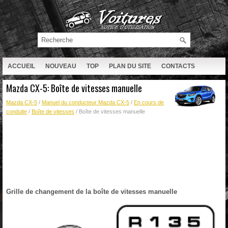
ACCUEIL
NOUVEAU
TOP
PLAN DU SITE
CONTACTS
RECHERCHE
Mazda CX-5: Boîte de vitesses manuelle
Mazda CX-5
/
Manuel du conducteur Mazda CX-5
/
En cours de
conduite
/
Boîte de vitesses
/ Boîte de vitesses manuelle
Grille de changement de la boîte de vitesses manuelle