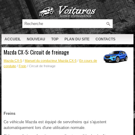
ACCUEIL
NOUVEAU
TOP
PLAN DU SITE
CONTACTS
RECHERCHE
Mazda CX-5: Circuit de freinage
Mazda CX-5
/
Manuel du conducteur Mazda CX-5
/
En cours de
conduite
/
Frein
/ Circuit de freinage
Freins
Ce véhicule Mazda est équipé de servofreins qui s'ajustent
automatiquement lors d'une utilisation normale.