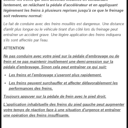
lentement, en relâchant la pédale d'accélérateur et en appliquant
légèrement les freins à plusieurs reprises jusqu'à ce que le freinage
soit redevenu normal:
Le fait de conduire avec des freins mouillés est dangereux. Une distance
d'arrêt plus longue ou le véhicule tirant d'un côté lors du freinage peut
entraîner un accident grave. Une légère application des freins indiquera
s'ils sont affectés par l'eau.
ATTENTION
Ne pas conduire avec votre pied sur la pédale d'embrayage ou de
frein et ne pas maintenir inutilement une demi-pression sur la
pédale d'embrayage. Sinon cela peut entraîner ce qui suit:
Les freins et l'embrayage s'useront plus rapidement.
Les freins peuvent surchauffer et affecter défavorablement les
performances des freins.
Toujours appuyer sur la pédale de frein avec le pied droit.
L'application inhabituelle des freins du pied gauche peut augmenter
votre temps de réaction face à une situation d'urgence et entraîner
une opération des freins insuffisante.