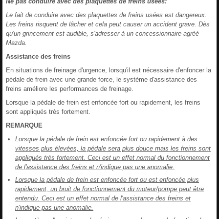
Ne pas conduire avec des plaquettes de freins usées:
Le fait de conduire avec des plaquettes de freins usées est dangereux.
Les freins risquent de lâcher et cela peut causer un accident grave. Dès
qu'un grincement est audible, s'adresser à un concessionnaire agréé
Mazda.
Assistance des freins
En situations de freinage d'urgence, lorsqu'il est nécessaire d'enfoncer la
pédale de frein avec une grande force, le système d'assistance des
freins améliore les performances de freinage.
Lorsque la pédale de frein est enfoncée fort ou rapidement, les freins
sont appliqués très fortement.
REMARQUE
Lorsque la pédale de frein est enfoncée fort ou rapidement à des
vitesses plus élevées, la pédale sera plus douce mais les freins sont
appliqués très fortement. Ceci est un effet normal du fonctionnement
de l'assistance des freins et n'indique pas une anomalie.
Lorsque la pédale de frein est enfoncée fort ou est enfoncée plus
rapidement, un bruit de fonctionnement du moteur/pompe peut être
entendu. Ceci est un effet normal de l'assistance des freins et
n'indique pas une anomalie.