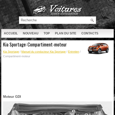
ACCUEIL
NOUVEAU
TOP
PLAN DU SITE
CONTACTS
RECHERCHE
Kia Sportage: Compartiment-moteur
Kia Sportage
/
Manuel du conducteur Kia Sportage
/
Entretien
/
Compartiment-moteur
Moteur GDI