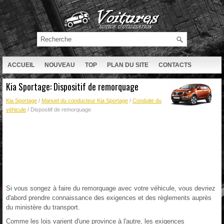
ACCUEIL
NOUVEAU
TOP
PLAN DU SITE
CONTACTS
RECHERCHE
Kia Sportage: Dispositif de remorquage
Kia Sportage
/
Manuel du conducteur Kia Sportage
/
Conduite du
véhicule
/ Dispositif de remorquage
Si vous songez à faire du remorquage avec votre véhicule, vous devriez
d'abord prendre connaissance des exigences et des règlements auprès
du ministère du transport.
Comme les lois varient d'une province à l'autre, les exigences