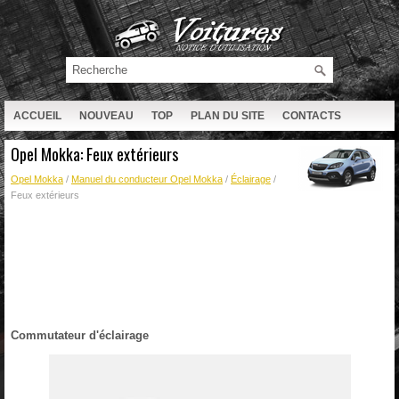
ACCUEIL
NOUVEAU
TOP
PLAN DU SITE
CONTACTS
RECHERCHE
Opel Mokka: Feux extérieurs
Opel Mokka
/
Manuel du conducteur Opel Mokka
/
Éclairage
/
Feux extérieurs
Commutateur d'éclairage