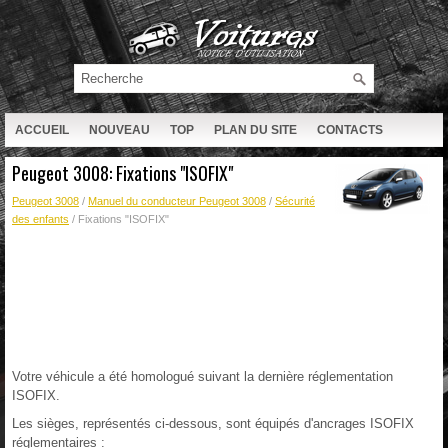
ACCUEIL
NOUVEAU
TOP
PLAN DU SITE
CONTACTS
RECHERCHE
Peugeot 3008: Fixations "ISOFIX"
Peugeot 3008
/
Manuel du conducteur Peugeot 3008
/
Sécurité
des enfants
/ Fixations "ISOFIX"
Votre véhicule a été homologué suivant la dernière réglementation
ISOFIX.
Les sièges, représentés ci-dessous, sont équipés d'ancrages ISOFIX
réglementaires :