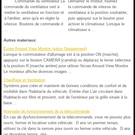
Commande du ventilateur La
Démarrez le moteur, tournez
commande du ventilateur sert à
la commande de vitesse du
mettre le ventilateur en fonction et
ventilateur à la position souhaitée,
à l'arrêter, ainsi qu'à en régler la
puis appuyez sur le bouton pour
vitesse. Boutons de commande d
activer le climatiseur. Lorsque le
...
climatiseur e ...
Autres materiaux:
Écran Around View Monitor (selon l'équipement)
Lorsque le commutateur d'allumage est à la position ON (marche),
appuyez sur le bouton CAMERA (caméra) ou déplacez le levier sélecteur
à la position R (marche arrière) pour utiliser l'écran Around View Monitor.
Le moniteur affiche diverses images ...
Chauffage et Ventilation
Système pour créer et maintenir de bonnes conditions de confort et de
visibilité dans l'habitacle du véhicule. Entrée d'air L'air circulant dans
l'habitacle est filtré et provient, soit de l'extérieur par la grille située à la
base ...
Anomalie de fonctionnement de la télécommande
En cas de dysfonctionnement de la télécommande, vous ne pouvez plus
ouvrir, fermer et localiser votre véhicule. D ans un premier temps,
utilisez la clé dans la serrure pour ouvrir ou fermer votre véhicule. D ans
un deuxième temps, r&e ...