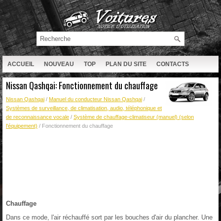
ACCUEIL
NOUVEAU
TOP
PLAN DU SITE
CONTACTS
RECHERCHE
Nissan Qashqai: Fonctionnement du chauffage
Nissan Qashqai
/
Manuel du conducteur Nissan Qashqai
/
Systèmes de surveillance, de climatisation, audio, téléphonique et
de reconnaissance vocale
/
Système de chauffage-climatiseur (manuel) (selon
l'équipement)
/ Fonctionnement du chauffage
Chauffage
Dans ce mode, l'air réchauffé sort par les bouches d'air du plancher. Une