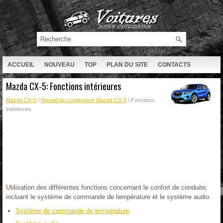
ACCUEIL
NOUVEAU
TOP
PLAN DU SITE
CONTACTS
RECHERCHE
Mazda CX-5: Fonctions intérieures
Mazda CX-5
/
Manuel du conducteur Mazda CX-5
/ Fonctions
intérieures
Utilisation des différentes fonctions concernant le confort de conduite,
incluant le système de commande de température et le système audio.
Système de commande de température