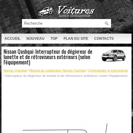
ACCUEIL
NOUVEAU
TOP
PLAN DU SITE
CONTACTS
RECHERCHE
Nissan Qashqai: Interrupteur du dégivreur de
lunette et de rétroviseurs extérieurs (selon
l'équipement)
Nissan Qashqai
/
Manuel du conducteur Nissan Qashqai
/
Commandes et instruments
/ Interrupteur du dégivreur de lunette et de rétroviseurs extérieurs (selon l'équipement)