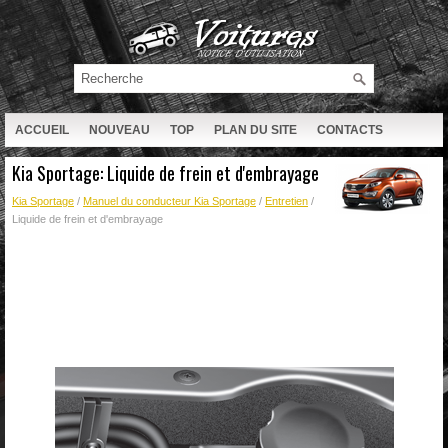
ACCUEIL
NOUVEAU
TOP
PLAN DU SITE
CONTACTS
RECHERCHE
Kia Sportage: Liquide de frein et d'embrayage
Kia Sportage
/
Manuel du conducteur Kia Sportage
/
Entretien
/
Liquide de frein et d'embrayage