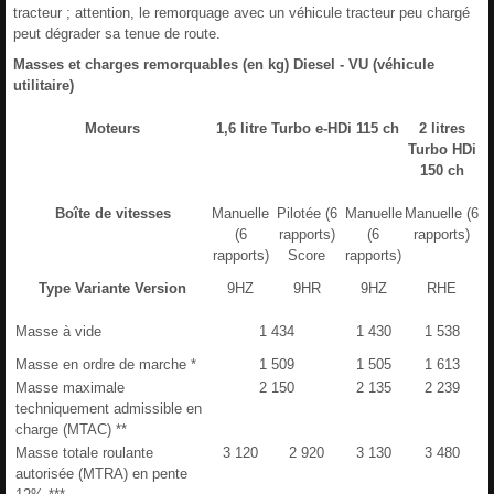
tracteur ; attention, le remorquage avec un véhicule tracteur peu chargé
peut dégrader sa tenue de route.
Masses et charges remorquables (en kg) Diesel - VU (véhicule
utilitaire)
Moteurs
1,6 litre Turbo e-HDi 115 ch
2 litres
Turbo HDi
150 ch
Boîte de vitesses
Manuelle
Pilotée (6
Manuelle
Manuelle (6
(6
rapports)
(6
rapports)
rapports)
Score
rapports)
Type Variante Version
9HZ
9HR
9HZ
RHE
Masse à vide
1 434
1 430
1 538
Masse en ordre de marche *
1 509
1 505
1 613
Masse maximale
2 150
2 135
2 239
techniquement admissible en
charge (MTAC) **
Masse totale roulante
3 120
2 920
3 130
3 480
autorisée (MTRA) en pente