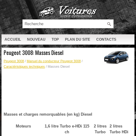
ACCUEIL
NOUVEAU
TOP
PLAN DU SITE
CONTACTS
RECHERCHE
Peugeot 3008: Masses Diesel
Peugeot 3008
/
Manuel du conducteur Peugeot 3008
/
Caractéristiques techniques
/ Masses Diesel
Masses et charges remorquables (en kg) Diesel
Moteurs
1,6 litre Turbo e-HDi 115
2 litres
2 litres
ch
Turbo
Turbo HDi