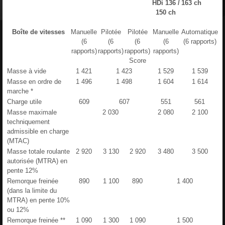
HDi 136 /
163 ch
150 ch
Boîte de vitesses
Manuelle
Pilotée
Pilotée
Manuelle
Automatique
(6
(6
(6
(6
(6 rapports)
rapports)
rapports)
rapports)
rapports)
Score
Masse à vide
1 421
1 423
1 529
1 539
Masse en ordre de
1 496
1 498
1 604
1 614
marche *
Charge utile
609
607
551
561
Masse maximale
2 030
2 080
2 100
techniquement
admissible en charge
(MTAC)
Masse totale roulante
2 920
3 130
2 920
3 480
3 500
autorisée (MTRA) en
pente 12%
Remorque freinée
890
1 100
890
1 400
(dans la limite du
MTRA) en pente 10%
ou 12%
Remorque freinée **
1 090
1 300
1 090
1 500