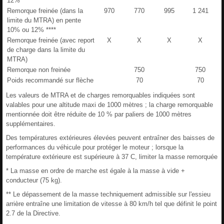
12% ***
Remorque freinée (dans la
970
770
995
1 241
limite du MTRA) en pente
10% ou 12% ****
Remorque freinée (avec report
X
X
X
X
de charge dans la limite du
MTRA)
Remorque non freinée
750
750
Poids recommandé sur flèche
70
70
Les valeurs de MTRA et de charges remorquables indiquées sont
valables pour une altitude maxi de 1000 mètres ; la charge remorquable
mentionnée doit être réduite de 10 % par paliers de 1000 mètres
supplémentaires.
Des températures extérieures élevées peuvent entraîner des baisses de
performances du véhicule pour protéger le moteur ; lorsque la
température extérieure est supérieure à 37 C, limiter la masse remorquée
* La masse en ordre de marche est égale à la masse à vide +
conducteur (75 kg).
** Le dépassement de la masse techniquement admissible sur l'essieu
arrière entraîne une limitation de vitesse à 80 km/h tel que définit le point
2.7 de la Directive.