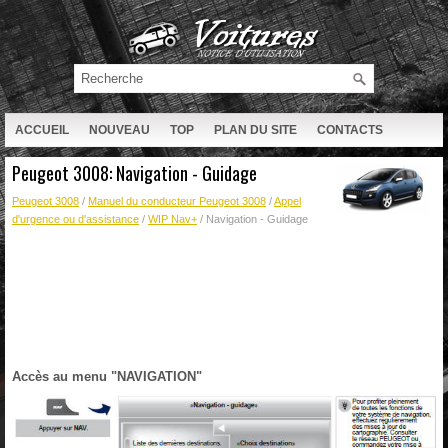
ACCUEIL
NOUVEAU
TOP
PLAN DU SITE
CONTACTS
RECHERCHE
Peugeot 3008: Navigation - Guidage
Peugeot 3008
/
Manuel du conducteur Peugeot 3008
/
Appel
d'urgence ou d'assistance
/
WIP Nav+
/ Navigation - Guidage
Accès au menu "NAVIGATION"