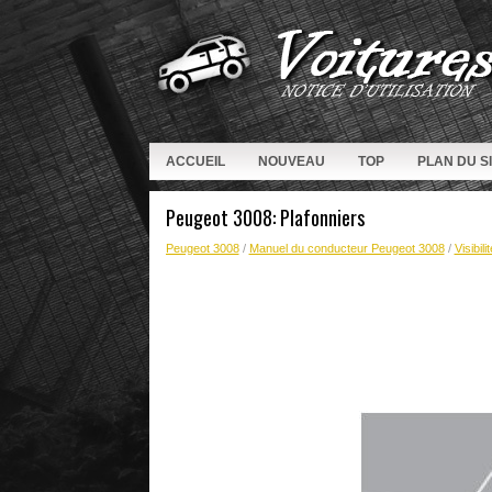
ACCUEIL
NOUVEAU
TOP
PLAN DU S
Peugeot 3008: Plafonniers
Peugeot 3008
/
Manuel du conducteur Peugeot 3008
/
Visibilit