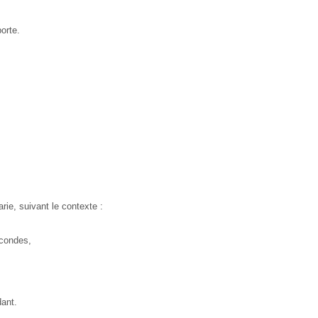
orte.
ie, suivant le contexte :
econdes,
dant.