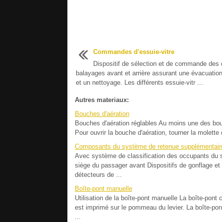
Commandes d'essuie-vitre
Dispositif de sélection et de commande des d
balayages avant et arrière assurant une évacuation 
et un nettoyage. Les différents essuie-vitr ...
Autres materiaux:
Bouches d'aération
Bouches d'aération réglables Au moins une des bouc
Pour ouvrir la bouche d'aération, tourner la molette d
Composants du système de retenue supplémentair
Avec système de classification des occupants du 
siège du passager avant Dispositifs de gonflage et
détecteurs de ...
Boîte-pont manuelle
Utilisation de la boîte-pont manuelle La boîte-pon
est imprimé sur le pommeau du levier. La boîte-pon
...