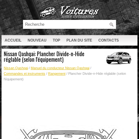
ACCUEIL
NOUVEAU
TOP
PLAN DU SITE
CONTACTS
RECHERCHE
Nissan Qashqai: Plancher Divide-n-Hide
réglable (selon l'équipement)
Nissan Qashqai
/
Manuel du conducteur Nissan Qashqai
/
Commandes et instruments
/
Rangement
/ Plancher Divide-n-Hide réglable (selon
l'équipement)