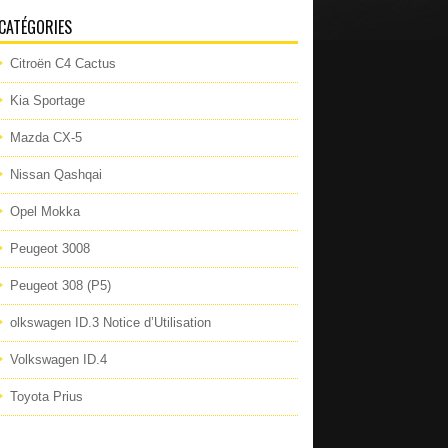
CATÉGORIES
Citroën C4 Cactus
Kia Sportage
Mazda CX-5
Nissan Qashqai
Opel Mokka
Peugeot 3008
Peugeot 308 (P5)
olkswagen ID.3 Notice d’Utilisation
Volkswagen ID.4
Toyota Prius