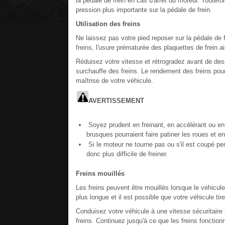
la pédale de frein en cas d'arrêt du moteur. Toutefo
pression plus importante sur la pédale de frein.
Utilisation des freins
Ne laissez pas votre pied reposer sur la pédale de f
freins, l'usure prématurée des plaquettes de frein
Réduisez votre vitesse et rétrogradez avant de desc
surchauffe des freins. Le rendement des freins pourr
maîtrise de votre véhicule.
AVERTISSEMENT
Soyez prudent en freinant, en accélérant ou en
brusques pourraient faire patiner les roues et en
Si le moteur ne tourne pas ou s'il est coupé pen
donc plus difficile de freiner.
Freins mouillés
Les freins peuvent être mouillés lorsque le véhicul
plus longue et il est possible que votre véhicule ti
Conduisez votre véhicule à une vitesse sécuritaire 
freins. Continuez jusqu'à ce que les freins fonctio