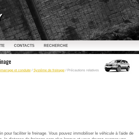
ITE
CONTACTS
RECHERCHE
einage
marrage et conduite
/
Système de freinage
/ Précautions relatives
n pour faciliter le freinage. Vous pouvez immobiliser le véhicule à l'aide de