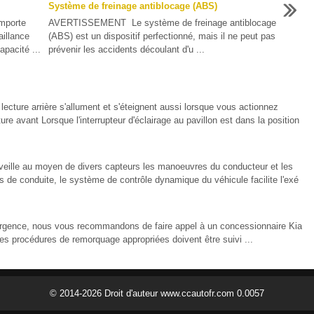
Système de freinage antiblocage (ABS)
omporte
AVERTISSEMENT Le système de freinage antiblocage
aillance
(ABS) est un dispositif perfectionné, mais il ne peut pas
apacité ...
prévenir les accidents découlant d'u ...
ture arrière s'allument et s'éteignent aussi lorsque vous actionnez
ture avant Lorsque l'interrupteur d'éclairage au pavillon est dans la position
eille au moyen de divers capteurs les manoeuvres du conducteur et les
de conduite, le système de contrôle dynamique du véhicule facilite l'exé
urgence, nous vous recommandons de faire appel à un concessionnaire Kia
s procédures de remorquage appropriées doivent être suivi ...
© 2014-2026 Droit d'auteur www.ccautofr.com 0.0057