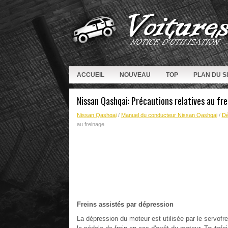
ACCUEIL
NOUVEAU
TOP
PLAN DU S
Nissan Qashqai: Précautions relatives au fr
Nissan Qashqai
/
Manuel du conducteur Nissan Qashqai
/
Dé
au freinage
Freins assistés par dépression
La dépression du moteur est utilisée par le servofrei