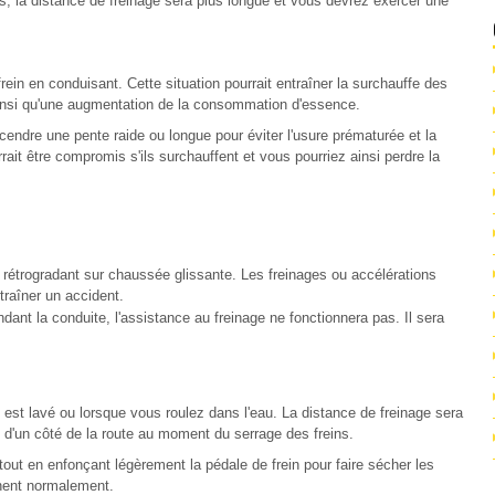
is, la distance de freinage sera plus longue et vous devrez exercer une
rein en conduisant. Cette situation pourrait entraîner la surchauffe des
 ainsi qu'une augmentation de la consommation d'essence.
endre une pente raide ou longue pour éviter l'usure prématurée et la
ait être compromis s'ils surchauffent et vous pourriez ainsi perdre la
 rétrogradant sur chaussée glissante. Les freinages ou accélérations
traîner un accident.
dant la conduite, l'assistance au freinage ne fonctionnera pas. Il sera
e est lavé ou lorsque vous roulez dans l'eau. La distance de freinage sera
re d'un côté de la route au moment du serrage des freins.
tout en enfonçant légèrement la pédale de frein pour faire sécher les
nnent normalement.