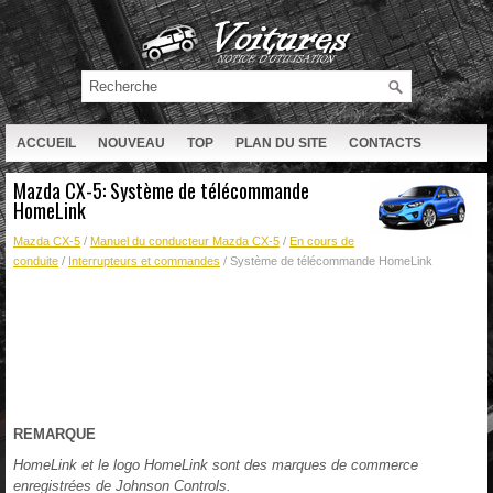
ACCUEIL
NOUVEAU
TOP
PLAN DU SITE
CONTACTS
RECHERCHE
Mazda CX-5: Système de télécommande
HomeLink
Mazda CX-5
/
Manuel du conducteur Mazda CX-5
/
En cours de
conduite
/
Interrupteurs et commandes
/ Système de télécommande HomeLink
REMARQUE
HomeLink et le logo HomeLink sont des marques de commerce
enregistrées de Johnson Controls.