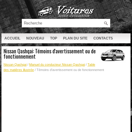
ACCUEIL
NOUVEAU
TOP
PLAN DU SITE
CONTACTS
RECHERCHE
Nissan Qashqai: Témoins d'avertissement ou de
fonctionnement
Nissan Qashqai
/
Manuel du conducteur Nissan Qashqai
/
Table
des matières illustrée
/ Témoins d'avertissement ou de fonctionnement