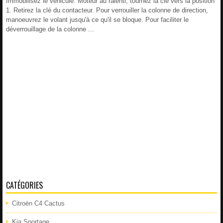
Immobilisez le véhicule. Moteur au ralenti, tournez la clé vers la position
1. Retirez la clé du contacteur. Pour verrouiller la colonne de direction,
manoeuvrez le volant jusqu'à ce qu'il se bloque. Pour faciliter le
déverrouillage de la colonne ...
CATÉGORIES
Citroën C4 Cactus
Kia Sportage