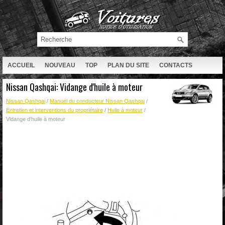
ACCUEIL
NOUVEAU
TOP
PLAN DU SITE
CONTACTS
RECHERCHE
Nissan Qashqai: Vidange d'huile à moteur
Nissan Qashqai
/
Manuel du conducteur Nissan Qashqai
/
Entretien et interventions du propriétaire
/
Huile à moteur
/
Vidange d'huile à moteur