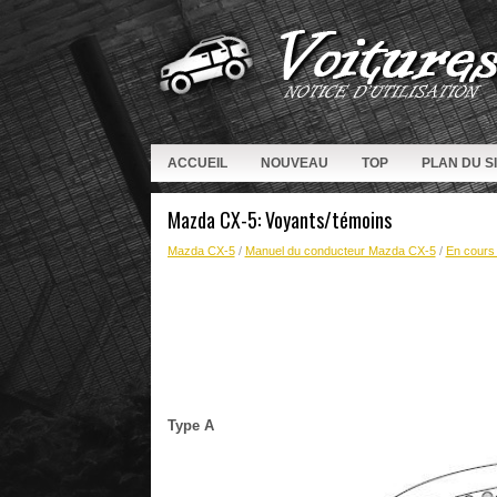
ACCUEIL
NOUVEAU
TOP
PLAN DU S
Mazda CX-5: Voyants/témoins
Mazda CX-5
/
Manuel du conducteur Mazda CX-5
/
En cours 
Type A