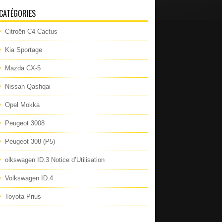
CATÉGORIES
Citroën C4 Cactus
Kia Sportage
Mazda CX-5
Nissan Qashqai
Opel Mokka
Peugeot 3008
Peugeot 308 (P5)
olkswagen ID.3 Notice d’Utilisation
Volkswagen ID.4
Toyota Prius