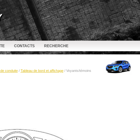
ITE
CONTACTS
RECHERCHE
de conduite
/
Tableau de bord et affichage
/ Voyants/témoins