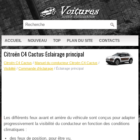
ACCUEIL
NOUVEAU
TOP
PLAN DU SITE
CONTACTS
RECHERCHE
Citroën C4 Cactus: Éclairage principal
Citroën C4 Cactus
/
Manuel du conducteur Citroën C4 Cactus
/
Visibilité
/
Commande d'éclairage
/ Éclairage principal
Les différents feux avant et arrière du véhicule sont conçus pour adapter
progressivement la visibilité du conducteur en fonction des conditions
climatiques :
des feux de position, pour être vu,