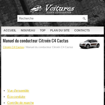
ACCUEIL
NOUVEAU
TOP
PLAN DU SITE
CONTACTS
RECHERCHE
Manuel du conducteur Citroën C4 Cactus
Citroën C4 Cactus
/ Manuel du conducteur Citroën C4 Cactus
Vue d'ensemble
Éco-conduite
Contrôle de marche