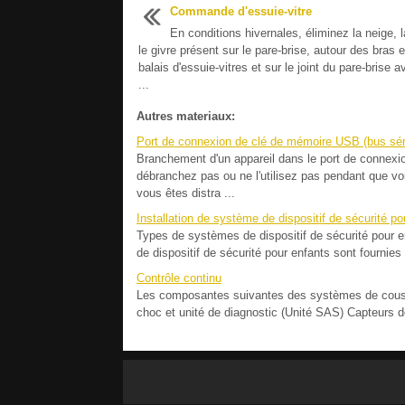
Commande d'essuie-vitre
En conditions hivernales, éliminez la neige, 
le givre présent sur le pare-brise, autour des bras 
balais d'essuie-vitres et sur le joint du pare-brise a
...
Autres materiaux:
Port de connexion de clé de mémoire USB (bus séri
Branchement d'un appareil dans le port de conne
débranchez pas ou ne l'utilisez pas pendant que vo
vous êtes distra ...
Installation de système de dispositif de sécurité po
Types de systèmes de dispositif de sécurité pour e
de dispositif de sécurité pour enfants sont fournie
Contrôle continu
Les composantes suivantes des systèmes de coussi
choc et unité de diagnostic (Unité SAS) Capteurs d