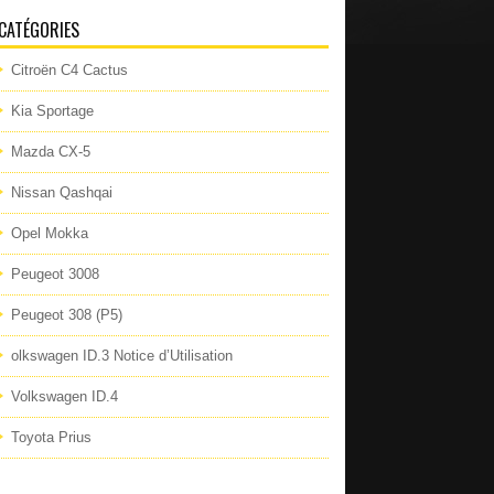
CATÉGORIES
Citroën C4 Cactus
Kia Sportage
Mazda CX-5
Nissan Qashqai
Opel Mokka
Peugeot 3008
Peugeot 308 (P5)
olkswagen ID.3 Notice d’Utilisation
Volkswagen ID.4
Toyota Prius