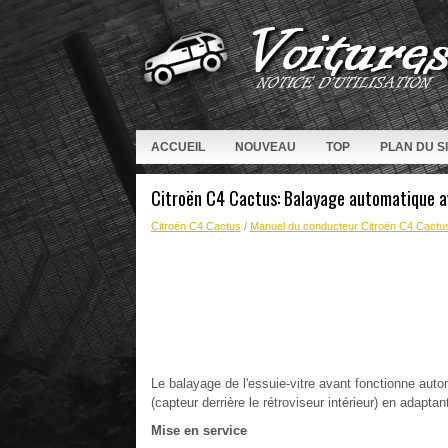
ACCUEIL
NOUVEAU
TOP
PLAN DU S
Citroën C4 Cactus: Balayage automatique a
Citroën C4 Cactus
/
Manuel du conducteur Citroën C4 Cactu
Le balayage de l'essuie-vitre avant fonctionne aut
(capteur derrière le rétroviseur intérieur) en adaptan
Mise en service