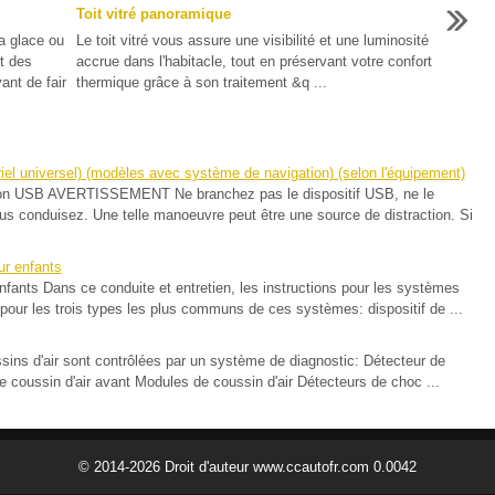
Toit vitré panoramique
la glace ou
Le toit vitré vous assure une visibilité et une luminosité
et des
accrue dans l'habitacle, tout en préservant votre confort
vant de fair
thermique grâce à son traitement &q ...
el universel) (modèles avec système de navigation) (selon l'équipement)
xion USB AVERTISSEMENT Ne branchez pas le dispositif USB, ne le
us conduisez. Une telle manoeuvre peut être une source de distraction. Si
ur enfants
nfants Dans ce conduite et entretien, les instructions pour les systèmes
s pour les trois types les plus communs de ces systèmes: dispositif de ...
ns d'air sont contrôlées par un système de diagnostic: Détecteur de
e coussin d'air avant Modules de coussin d'air Détecteurs de choc ...
© 2014-2026 Droit d'auteur www.ccautofr.com 0.0042