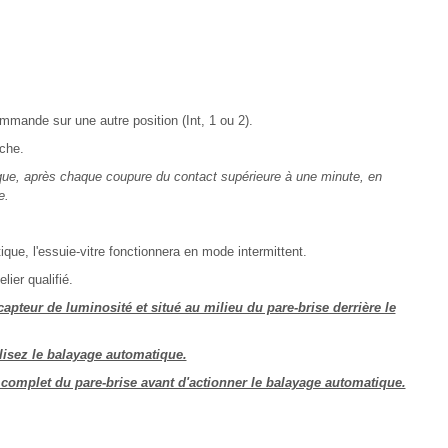
mande sur une autre position (Int, 1 ou 2).
che.
ique, après chaque coupure du contact supérieure à une minute, en
e.
e, l'essuie-vitre fonctionnera en mode intermittent.
ier qualifié.
pteur de luminosité et situé au milieu du pare-brise derrière le
lisez le balayage automatique.
ge complet du pare-brise avant d'actionner le balayage automatique.