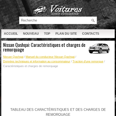
ACCUEIL
NOUVEAU
TOP
PLAN DU SITE
CONTACTS
RECHERCHE
Nissan Qashqai: Caractéristiques et charges de
remorquage
Nissan Qashqai
/
Manuel du conducteur Nissan Qashqai
/
Données techniques et information au consommateur
/
Traction d'une remorque
/
Caractéristiques et charges de remorquage
TABLEAU DES CARACTÉRISTIQUES ET DES CHARGES DE
REMORQUAGE