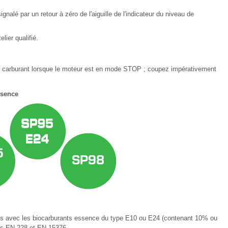
nalé par un retour à zéro de l'aiguille de l'indicateur du niveau de
lier qualifié.
en carburant lorsque le moteur est en mode STOP ; coupez impérativement
ssence
s avec les biocarburants essence du type E10 ou E24 (contenant 10% ou
es EN 228 et EN 15376.