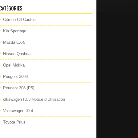
CATÉGORIES
Citroën C4 Cactus
Kia Sportage
Mazda CX-5
Nissan Qashqai
Opel Mokka
Peugeot 3008
Peugeot 308 (P5)
olkswagen ID.3 Notice d’Utilisation
Volkswagen ID.4
Toyota Prius