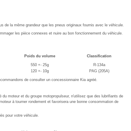
s de la même grandeur que les pneus originaux fournis avec le véhicule.
dommager les pièce connexes et nuire au bon fonctionnement du véhicule.
Poids du volume
Classification
550 +- 25g
R-134a
120 +- 10g
PAG (205A)
ecommandons de consulter un concessionnaire Kia agréé.
té du moteur et du groupe motopropulseur, n'utilisez que des lubrifiants de
 le moteur à tourner rondement et favorisera une bonne consommation de
és pour votre véhicule.