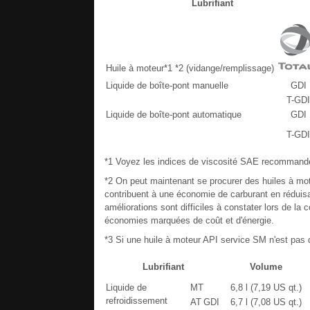
Lubrifiant
Huile à moteur*1 *2 (vidange/remplissage)
Liquide de boîte-pont manuelle
GDI
T-GDI
Liquide de boîte-pont automatique
GDI
T-GDI
*1 Voyez les indices de viscosité SAE recommandé
*2 On peut maintenant se procurer des huiles à mot
contribuent à une économie de carburant en réduisan
améliorations sont difficiles à constater lors de la
économies marquées de coût et d'énergie.
*3 Si une huile à moteur API service SM n'est pas 
Lubrifiant
Volume
Liquide de
MT
6,8 l (7,19 US qt.)
refroidissement
AT
GDI
6,7 l (7,08 US qt.)