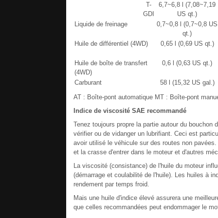
T-
6,7~6,8 l (7,08~7,19
GDI
US qt.)
Liquide de freinage
0,7~0,8 l (0,7~0,8 US
qt.)
Huile de différentiel (4WD)
0,65 l (0,69 US qt.)
Huile de boîte de transfert
0,6 l (0,63 US qt.)
(4WD)
Carburant
58 l (15,32 US gal.)
AT : Boîte-pont automatique MT : Boîte-pont manue
Indice de viscosité SAE recommandé
Tenez toujours propre la partie autour du bouchon 
vérifier ou de vidanger un lubrifiant. Ceci est part
avoir utilisé le véhicule sur des routes non pavées
et la crasse d'entrer dans le moteur et d'autres m
La viscosité (consistance) de l'huile du moteur inf
(démarrage et coulabilité de l'huile). Les huiles à i
rendement par temps froid.
Mais une huile d'indice élevé assurera une meilleure
que celles recommandées peut endommager le mot