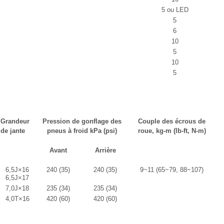
5 ou LED
5
6
10
5
10
5
Grandeur
Pression de gonflage des
Couple des écrous de
de jante
pneus à froid kPa (psi)
roue, kg-m (lb-ft, N-m)
Avant
Arrière
6,5J×16
240 (35)
240 (35)
9~11 (65~79, 88~107)
6,5J×17
7,0J×18
235 (34)
235 (34)
4,0T×16
420 (60)
420 (60)