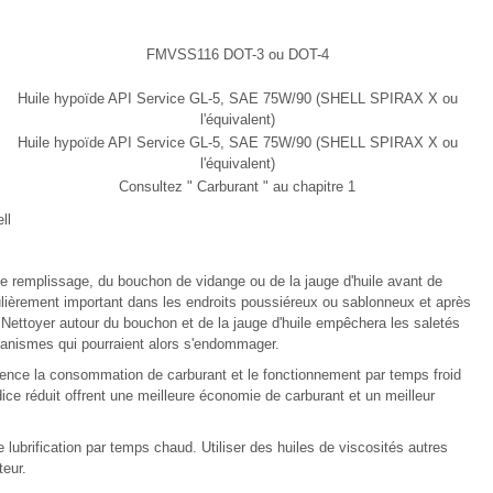
FMVSS116 DOT-3 ou DOT-4
Huile hypoïde API Service GL-5, SAE 75W/90 (SHELL SPIRAX X ou
l'équivalent)
Huile hypoïde API Service GL-5, SAE 75W/90 (SHELL SPIRAX X ou
l'équivalent)
Consultez " Carburant " au chapitre 1
ll
de remplissage, du bouchon de vidange ou de la jauge d'huile avant de
iculièrement important dans les endroits poussiéreux ou sablonneux et après
. Nettoyer autour du bouchon et de la jauge d'huile empêchera les saletés
écanismes qui pourraient alors s'endommager.
luence la consommation de carburant et le fonctionnement par temps froid
ndice réduit offrent une meilleure économie de carburant et un meilleur
 lubrification par temps chaud. Utiliser des huiles de viscosités autres
eur.