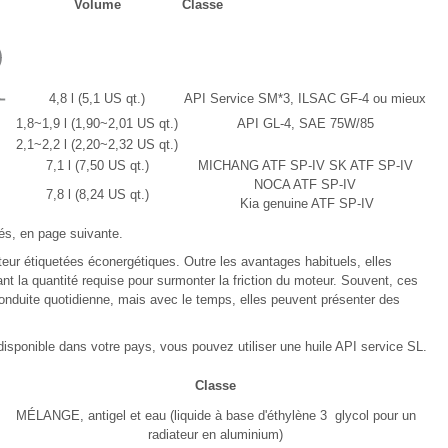
Volume
Classe
4,8 l (5,1 US qt.)
API Service SM*3, ILSAC GF-4 ou mieux
1,8~1,9 l (1,90~2,01 US qt.)
API GL-4, SAE 75W/85
2,1~2,2 l (2,20~2,32 US qt.)
7,1 l (7,50 US qt.)
MICHANG ATF SP-IV SK ATF SP-IV
NOCA ATF SP-IV
7,8 l (8,24 US qt.)
Kia genuine ATF SP-IV
s, en page suivante.
eur étiquetées éconergétiques. Outre les avantages habituels, elles
t la quantité requise pour surmonter la friction du moteur. Souvent, ces
 conduite quotidienne, mais avec le temps, elles peuvent présenter des
disponible dans votre pays, vous pouvez utiliser une huile API service SL.
Classe
MÉLANGE, antigel et eau (liquide à base d'éthylène 3 glycol pour un
radiateur en aluminium)