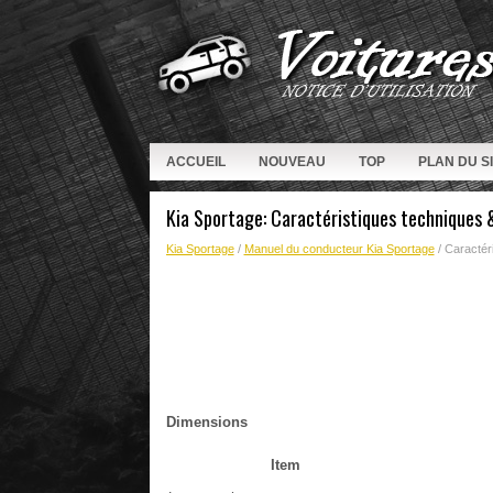
ACCUEIL
NOUVEAU
TOP
PLAN DU S
Kia Sportage: Caractéristiques techniques
Kia Sportage
/
Manuel du conducteur Kia Sportage
/ Caractér
Dimensions
Item