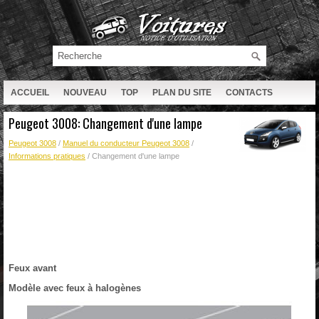
ACCUEIL
NOUVEAU
TOP
PLAN DU SITE
CONTACTS
RECHERCHE
Peugeot 3008: Changement d'une lampe
Peugeot 3008
/
Manuel du conducteur Peugeot 3008
/
Informations pratiques
/ Changement d'une lampe
Feux avant
Modèle avec feux à halogènes