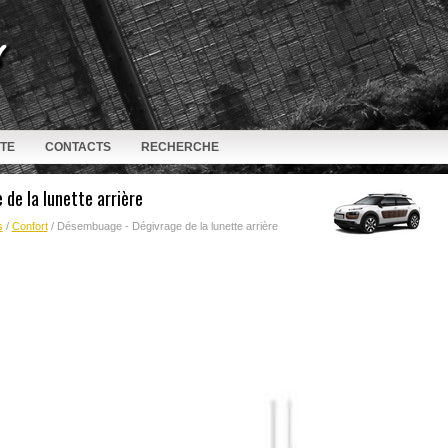
ITE
CONTACTS
RECHERCHE
de la lunette arrière
s
/
Confort
/ Désembuage - Dégivrage de la lunette arrière