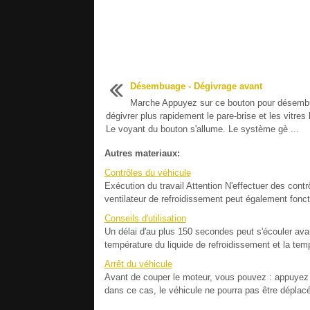
Désembuage - Dégivrage avant
Marche Appuyez sur ce bouton pour désemb
dégivrer plus rapidement le pare-brise et les vitres 
Le voyant du bouton s'allume. Le système gè ...
Autres materiaux:
Contrôles du véhicule
Exécution du travail Attention N'effectuer des con
ventilateur de refroidissement peut également fonc
Conseils d'utilisation
Un délai d'au plus 150 secondes peut s'écouler avan
température du liquide de refroidissement et la tem
Arrêt du véhicule
Avant de couper le moteur, vous pouvez : appuyez s
dans ce cas, le véhicule ne pourra pas être déplac