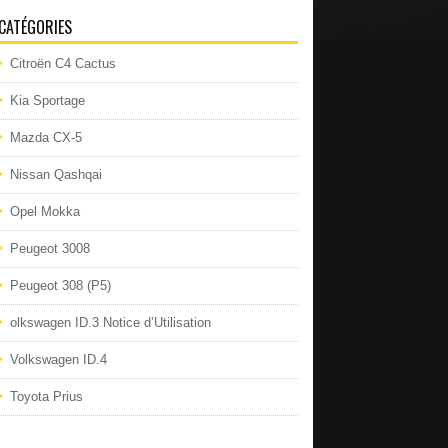
CATÉGORIES
Citroën C4 Cactus
Kia Sportage
Mazda CX-5
Nissan Qashqai
Opel Mokka
Peugeot 3008
Peugeot 308 (P5)
olkswagen ID.3 Notice d’Utilisation
Volkswagen ID.4
Toyota Prius