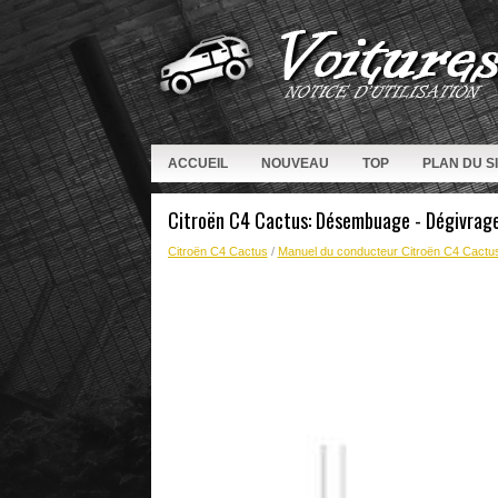
ACCUEIL
NOUVEAU
TOP
PLAN DU S
Citroën C4 Cactus: Désembuage - Dégivrage 
Citroën C4 Cactus
/
Manuel du conducteur Citroën C4 Cactu