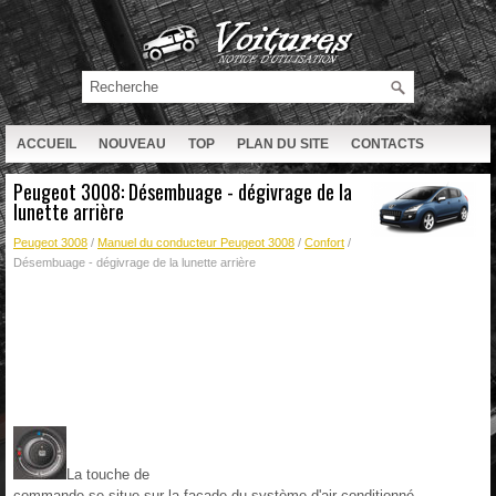
ACCUEIL
NOUVEAU
TOP
PLAN DU SITE
CONTACTS
RECHERCHE
Peugeot 3008: Désembuage - dégivrage de la
lunette arrière
Peugeot 3008
/
Manuel du conducteur Peugeot 3008
/
Confort
/
Désembuage - dégivrage de la lunette arrière
La touche de
commande se situe sur la façade du système d'air conditionné.