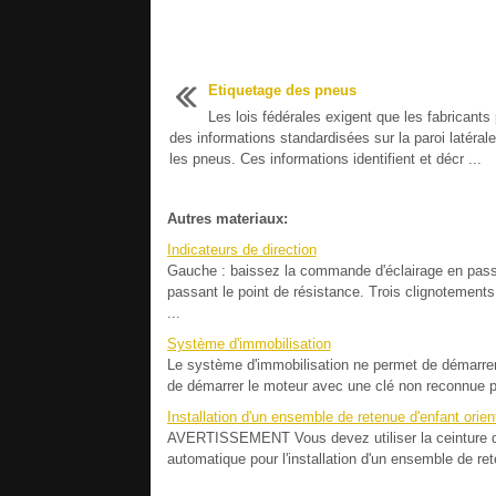
Etiquetage des pneus
Les lois fédérales exigent que les fabricants
des informations standardisées sur la paroi latéral
les pneus. Ces informations identifient et décr ...
Autres materiaux:
Indicateurs de direction
Gauche : baissez la commande d'éclairage en passan
passant le point de résistance. Trois clignotement
...
Système d'immobilisation
Le système d'immobilisation ne permet de démarrer
de démarrer le moteur avec une clé non reconnue pa
Installation d'un ensemble de retenue d'enfant orient
AVERTISSEMENT Vous devez utiliser la ceinture de 
automatique pour l'installation d'un ensemble de ret