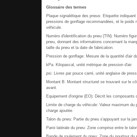
Glossaire des termes
Plaque signalétique des pneus: Etiquette indiquant l
pressions de gonflage recommandées, et le poids 
véhicule.
Numéro d'identification du pneu (TIN): Numéro figura
pneu, donnant des informations concernant la marque
taille du pneu et la date de fabrication.
Pression de gonflage: Mesure de la quantité d'air 
kPa: Kilopascal, unité métrique de pression d'air.
psi: Livres par pouce carré, unité anglaise de pressi
Montant B: Montant structurel se trouvant sur le côt
avant.
Equipement d'origine (EO): Décrit les composants d'
Limite de charge du véhicule: Valeur maximum du 
charge ajoutée.
Talon du pneu: Partie du pneu s'appuyant sur la jan
Paroi latérale du pneu: Zone comprise entre le talo
Bande de roulement du pneu: Zone du pourtour du pn