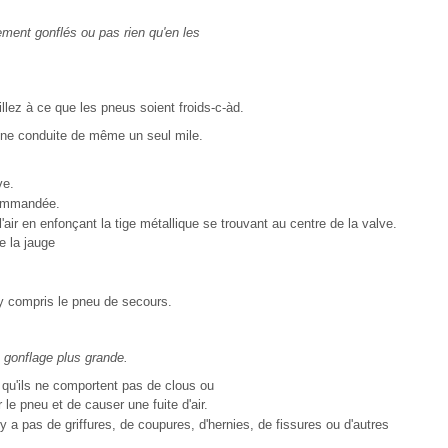
ement gonflés ou pas rien qu'en les
llez à ce que les pneus soient froids-c-àd.
 une conduite de même un seul mile.
ve.
ecommandée.
l'air en enfonçant la tige métallique se trouvant au centre de la valve.
e la jauge
y compris le pneu de secours.
 gonflage plus grande.
 qu'ils ne comportent pas de clous ou
le pneu et de causer une fuite d'air.
 n'y a pas de griffures, de coupures, d'hernies, de fissures ou d'autres