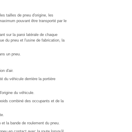
es tailles de pneu d'origine, les
maximum pouvant être transporté par le
nt sur la paroi latérale de chaque
 du pneu et l'usine de fabrication, la
dans un pneu.
on d'air.
é du véhicule derrière la portière
origine du véhicule.
poids combiné des occupants et de la
te.
n et la bande de roulement du pneu.
eu en contact avec la route lorsqu'il