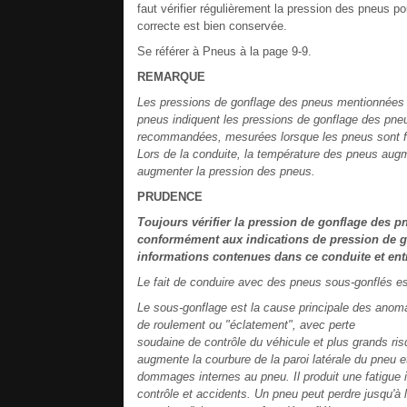
faut vérifier régulièrement la pression des pneus po
correcte est bien conservée.
Se référer à Pneus à la page 9-9.
REMARQUE
Les pressions de gonflage des pneus mentionnées sur
pneus indiquent les pressions de gonflage des pneu
recommandées, mesurées lorsque les pneus sont fro
Lors de la conduite, la température des pneus augm
augmenter la pression des pneus.
PRUDENCE
Toujours vérifier la pression de gonflage des pn
conformément aux indications de pression de go
informations contenues dans ce conduite et entr
Le fait de conduire avec des pneus sous-gonflés e
Le sous-gonflage est la cause principale des anoma
de roulement ou "éclatement", avec perte
soudaine de contrôle du véhicule et plus grands ri
augmente la courbure de la paroi latérale du pneu 
dommages internes au pneu. Il produit une fatigue in
contrôle et accidents. Un pneu peut perdre jusqu'à 