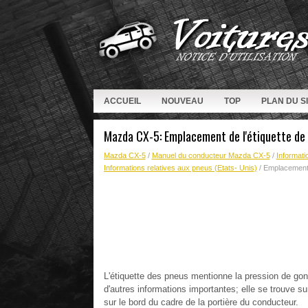
ACCUEIL
NOUVEAU
TOP
PLAN DU S
Mazda CX-5: Emplacement de l'étiquette de 
Mazda CX-5
/
Manuel du conducteur Mazda CX-5
/
Informati
Informations relatives aux pneus (Etats- Unis)
/ Emplacement d
L'étiquette des pneus mentionne la pression de gonf
d'autres informations importantes; elle se trouve s
sur le bord du cadre de la portière du conducteur.