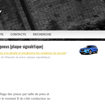
ITE
CONTACTS
RECHERCHE
pneus (plaque signalétique)
ons à la clientèle et signalement des problèmes de sécurité
/
e l'étiquette de pneus (plaque signalétique)
lage des pneus par taille de pneu et
ur le montant B du côté conducteur ou