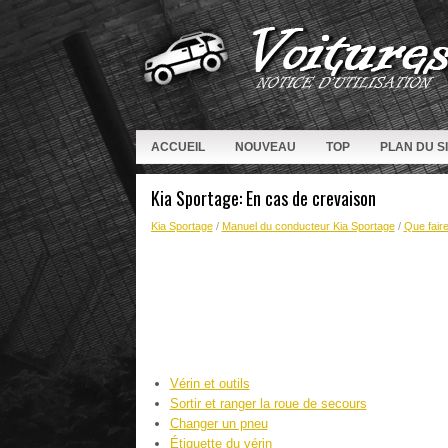
ACCUEIL
NOUVEAU
TOP
PLAN DU S
Kia Sportage: En cas de crevaison
Kia Sportage
/
Manuel du conducteur Kia Sportage
/
Que fair
Vérin et outils
Sortir et ranger la roue de secours
Changer un pneu
Étiquette du vérin