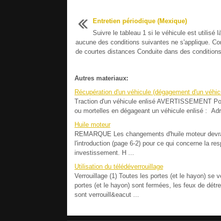
Entretien périodique (Mexique)
Suivre le tableau 1 si le véhicule est utilisé l
aucune des conditions suivantes ne s'applique. Co
de courtes distances Conduite dans des conditions 
Autres materiaux:
Récupération d'un véhicule (dégagement d'un véhicu
Traction d'un véhicule enlisé AVERTISSEMENT Pour
ou mortelles en dégageant un véhicule enlisé : Ad
Huile moteur
REMARQUE Les changements d'huile moteur devraie
l'introduction (page 6-2) pour ce qui concerne la res
investissement. H ...
Utilisation du télédéverrouillage
Verrouillage (1) Toutes les portes (et le hayon) se v
portes (et le hayon) sont fermées, les feux de détre
sont verrouill&eacut ...