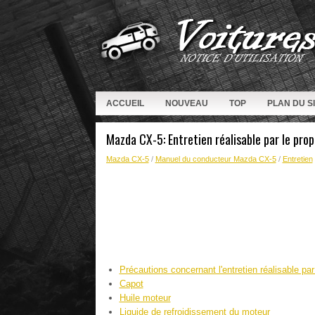
ACCUEIL
NOUVEAU
TOP
PLAN DU S
Mazda CX-5: Entretien réalisable par le prop
Mazda CX-5
/
Manuel du conducteur Mazda CX-5
/
Entretien
Précautions concernant l'entretien réalisable par 
Capot
Huile moteur
Liquide de refroidissement du moteur