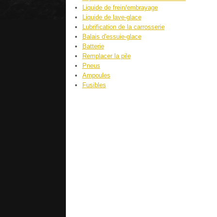
Liquide de frein/embrayage
Liquide de lave-glace
Lubrification de la carrosserie
Balais d'essuie-glace
Batterie
Remplacer la pile
Pneus
Ampoules
Fusibles