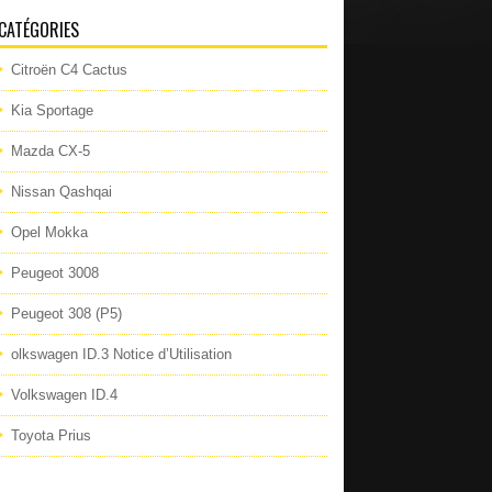
CATÉGORIES
Citroën C4 Cactus
Kia Sportage
Mazda CX-5
Nissan Qashqai
Opel Mokka
Peugeot 3008
Peugeot 308 (P5)
olkswagen ID.3 Notice d’Utilisation
Volkswagen ID.4
Toyota Prius