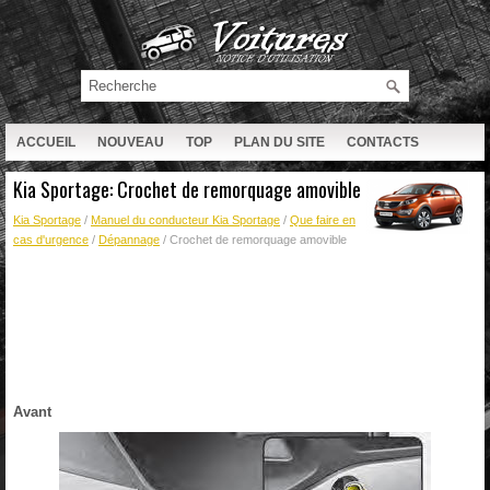
ACCUEIL
NOUVEAU
TOP
PLAN DU SITE
CONTACTS
RECHERCHE
Kia Sportage: Crochet de remorquage amovible
Kia Sportage
/
Manuel du conducteur Kia Sportage
/
Que faire en
cas d'urgence
/
Dépannage
/ Crochet de remorquage amovible
Avant