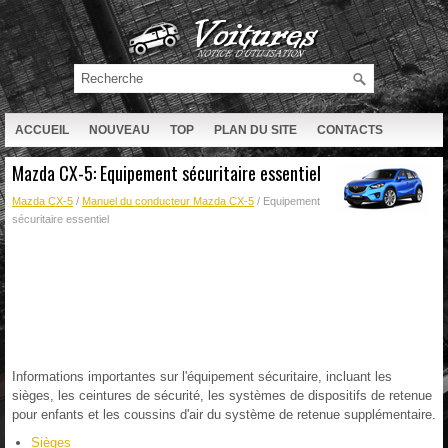
ACCUEIL
NOUVEAU
TOP
PLAN DU SITE
CONTACTS
RECHERCHE
Mazda CX-5: Equipement sécuritaire essentiel
Mazda CX-5
/
Manuel du conducteur Mazda CX-5
/ Equipement
sécuritaire essentiel
Informations importantes sur l'équipement sécuritaire, incluant les
sièges, les ceintures de sécurité, les systèmes de dispositifs de retenue
pour enfants et les coussins d'air du système de retenue supplémentaire.
Sièges