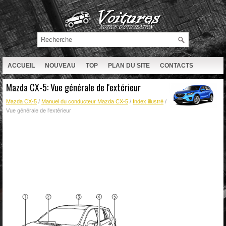
ACCUEIL
NOUVEAU
TOP
PLAN DU SITE
CONTACTS
RECHERCHE
Mazda CX-5: Vue générale de l'extérieur
Mazda CX-5
/
Manuel du conducteur Mazda CX-5
/
Index illustré
/
Vue générale de l'extérieur