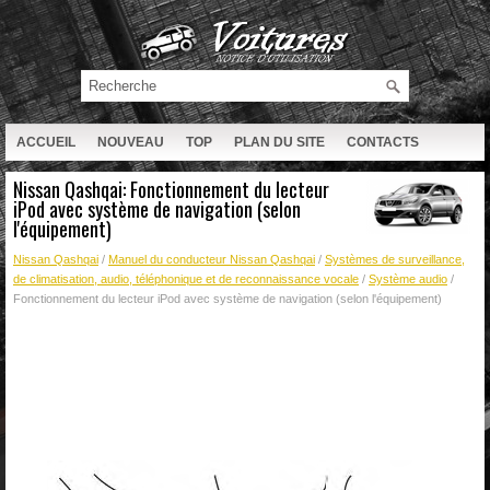
ACCUEIL
NOUVEAU
TOP
PLAN DU SITE
CONTACTS
RECHERCHE
Nissan Qashqai: Fonctionnement du lecteur
iPod avec système de navigation (selon
l'équipement)
Nissan Qashqai
/
Manuel du conducteur Nissan Qashqai
/
Systèmes de surveillance,
de climatisation, audio, téléphonique et de reconnaissance vocale
/
Système audio
/
Fonctionnement du lecteur iPod avec système de navigation (selon l'équipement)