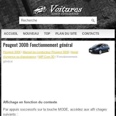
ACCUEIL
NOUVEAU
TOP
PLAN DU SITE
CONTACTS
RECHERCHE
Peugeot 3008: Fonctionnement général
Peugeot 3008
/
Manuel du conducteur Peugeot 3008
/
Appel
d'urgence ou d'assistance
/
WIP Com 3D
/ Fonctionnement
général
Affichage en fonction du contexte
Par appuis successifs sur la touche MODE, accédez aux affi chages
suivants :