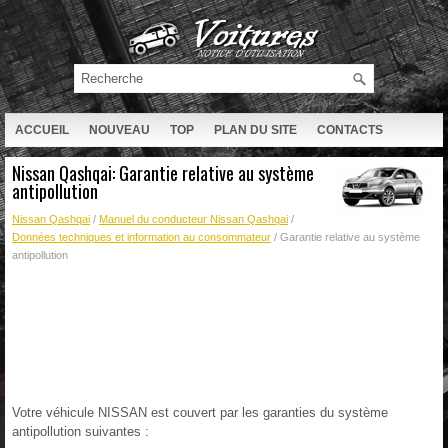
ACCUEIL
NOUVEAU
TOP
PLAN DU SITE
CONTACTS
RECHERCHE
Nissan Qashqai: Garantie relative au système
antipollution
Nissan Qashqai
/
Manuel du conducteur Nissan Qashqai
/
Données techniques et information au consommateur
/ Garantie relative au système
antipollution
Votre véhicule NISSAN est couvert par les garanties du système
antipollution suivantes :