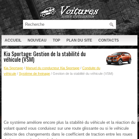
ACCUEIL
NOUVEAU
TOP
PLAN DU SITE
CONTACTS
RECHERCHE
Kia Sportage: Gestion de la stabilité du
véhicule (VSM)
Kia Sportage
/
Manuel du conducteur Kia Sportage
/
Conduite du
véhicule
/
Système de freinage
/ Gestion de la stabilité du véhicule (VSM)
Ce système améliore encore plus la stabilité du véhicule et la réaction du
volant quand vous conduisez sur une route glissante ou si le véhicule
détecte des changements dans le coefficient de traction entre les roues