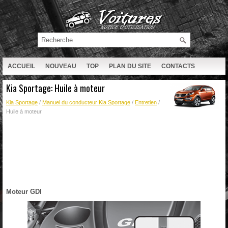
ACCUEIL
NOUVEAU
TOP
PLAN DU SITE
CONTACTS
RECHERCHE
Kia Sportage: Huile à moteur
Kia Sportage
/
Manuel du conducteur Kia Sportage
/
Entretien
/
Huile à moteur
Moteur GDI