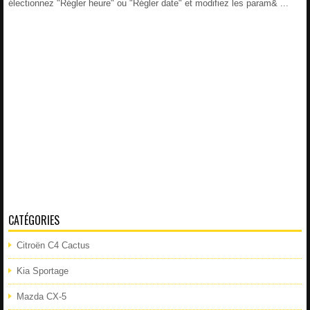
électionnez "Régler heure" ou "Régler date" et modifiez les param& ...
CATÉGORIES
Citroën C4 Cactus
Kia Sportage
Mazda CX-5