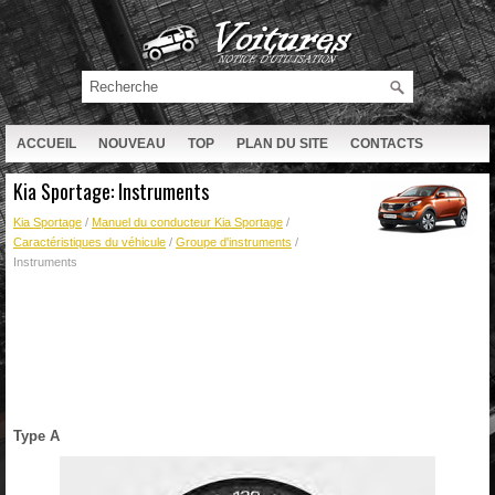
ACCUEIL
NOUVEAU
TOP
PLAN DU SITE
CONTACTS
RECHERCHE
Kia Sportage: Instruments
Kia Sportage
/
Manuel du conducteur Kia Sportage
/
Caractéristiques du véhicule
/
Groupe d'instruments
/
Instruments
Type A