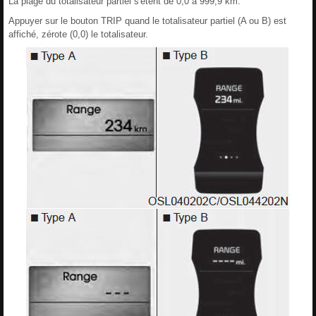
La plage du totalisateur partiel s'étent de 0,0 à 999,9 km.
Appuyer sur le bouton TRIP quand le totalisateur partiel (A ou B) est
affiché, zérote (0,0) le totalisateur.