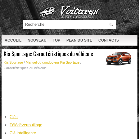
ACCUEIL
NOUVEAU
TOP
PLAN DU SITE
CONTACTS
RECHERCHE
Kia Sportage: Caractéristiques du véhicule
Kia Sportage
/
Manuel du conducteur Kia Sportage
/
Caractéristiques du véhicule
Clés
Télédéverrouillage
Clé intelligente