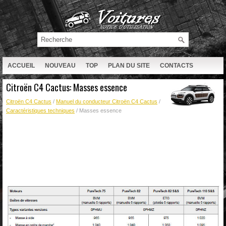
ACCUEIL
NOUVEAU
TOP
PLAN DU SITE
CONTACTS
RECHERCHE
Citroën C4 Cactus: Masses essence
Citroën C4 Cactus
/
Manuel du conducteur Citroën C4 Cactus
/
Caractéristiques techniques
/ Masses essence