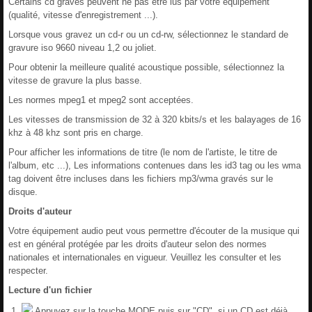
Certains cd gravés peuvent ne pas être lus par votre équipement
(qualité, vitesse d'enregistrement ...).
Lorsque vous gravez un cd-r ou un cd-rw, sélectionnez le standard de
gravure iso 9660 niveau 1,2 ou joliet.
Pour obtenir la meilleure qualité acoustique possible, sélectionnez la
vitesse de gravure la plus basse.
Les normes mpeg1 et mpeg2 sont acceptées.
Les vitesses de transmission de 32 à 320 kbits/s et les balayages de 16
khz à 48 khz sont pris en charge.
Pour afficher les informations de titre (le nom de l'artiste, le titre de
l'album, etc ...), Les informations contenues dans les id3 tag ou les wma
tag doivent être incluses dans les fichiers mp3/wma gravés sur le
disque.
Droits d'auteur
Votre équipement audio peut vous permettre d'écouter de la musique qui
est en général protégée par les droits d'auteur selon des normes
nationales et internationales en vigueur. Veuillez les consulter et les
respecter.
Lecture d'un fichier
Appuyez sur la touche MODE puis sur "CD", si un CD est déjà