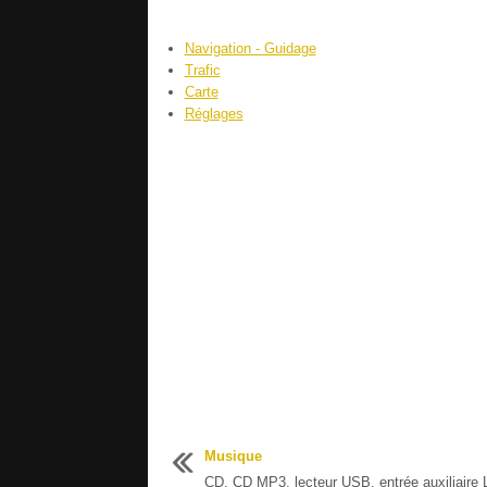
Navigation - Guidage
Trafic
Carte
Réglages
Musique
CD, CD MP3, lecteur USB, entrée auxiliaire L