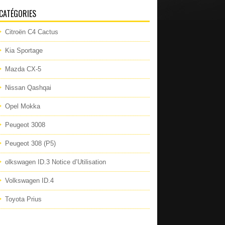
CATÉGORIES
Citroën C4 Cactus
Kia Sportage
Mazda CX-5
Nissan Qashqai
Opel Mokka
Peugeot 3008
Peugeot 308 (P5)
olkswagen ID.3 Notice d’Utilisation
Volkswagen ID.4
Toyota Prius