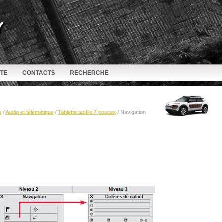
ITE
CONTACTS
RECHERCHE
s
/
Audio et télématique
/
Tablette tactile 7 pouces
/ Navigation