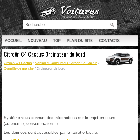
ACCUEIL
NOUVEAU
TOP
PLAN DU SITE
CONTACTS
RECHERCHE
Citroën C4 Cactus: Ordinateur de bord
Citroën C4 Cactus
/
Manuel du conducteur Citroën C4 Cactus
/
Contrôle de marche
/ Ordinateur de bord
Système vous donnant des informations sur le trajet en cours
(autonomie, consommation...).
Les données sont accessibles par la tablette tactile.