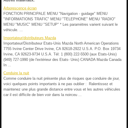
Autres materiaux:
Arborescence écran
FONCTION PRINCIPALE MENU "Navigation - guidage" MENU
"INFORMATIONS TRAFIC" MENU "TELEPHONE" MENU "RADIO"
MENU "MUSIC" MENU "SETUP" * Les paramètres varient suivant le
véhicule. ...
Importateur/distributeurs Mazda
Importateur/Distributeur Etats-Unis Mazda North American Operations
7755 Irvine Center Drive Irvine, CA 92618-2922 U.S.A. P.O. Box 19734
Irvine, CA 92623-9734 U.S.A. Tél: 1 (800) 222-5500 (aux Etats-Unis)
(949) 727-1990 (de l'extérieur des Etats- Unis) CANADA Mazda Canada
In ...
Conduire la nuit
Comme conduire la nuit présente plus de risques que conduire de jour,
voici quelques points importants à ne pas oublier : Ralentissez et
maintenez une plus grande distance entre vous et les autres véhicules
car il est difficile de bien voir dans la noirceu ...