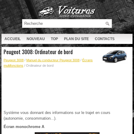
ACCUEIL
NOUVEAU
TOP
PLAN DU SITE
CONTACTS
RECHERCHE
Peugeot 3008: Ordinateur de bord
Peugeot 3008
/
Manuel du conducteur Peugeot 3008
/
Écrans
multifonctions
/ Ordinateur de bord
Système vous donnant des informations sur le trajet en cours
(autonomie, consommation...).
Écran monochrome A